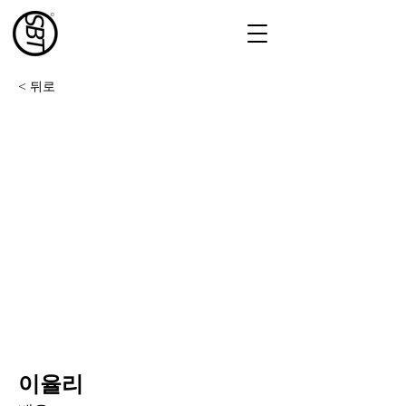
< 뒤로
이율리