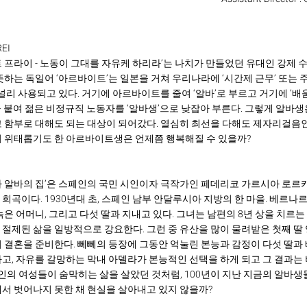
EI
 프라이 - 노동이 그대를 자유케 하리라’는 나치가 만들었던 유대인 강제 
뜻하는 독일어 ‘아르바이트’는 일본을 거쳐 우리나라에 ‘시간제 근무’ 또는 주
 널리 사용되고 있다. 거기에 아르바이트를 줄여 ‘알바’로 부르고 거기에 ‘배
생’을 붙여 젊은 비정규직 노동자를 ‘알바생’으로 낮잡아 부른다. 그렇게 알바
 함부로 대해도 되는 대상이 되어갔다. 열심히 최선을 다해도 제자리걸음인
 위태롭기도 한 아르바이트생은 언제쯤 행복해질 수 있을까?
 알바의 집’은 스페인의 국민 시인이자 극작가인 페데리코 가르시아 로르카가
희곡이다. 1930년대 초, 스페인 남부 안달루시아 지방의 한 마을. 베르나
늙은 어머니, 그리고 다섯 딸과 지내고 있다. 그녀는 남편의 8년 상을 치르
절제된 삶을 일방적으로 강요한다. 그런 중 유산을 많이 물려받은 첫째 
 결혼을 준비한다. 뻬뻬의 등장에 그동안 억눌린 본능과 감정이 다섯 딸과
고, 자유를 갈망하는 막내 아델라가 본능적인 선택을 하게 되고 그 결과는
페인의 여성들이 숨막히는 삶을 살았던 것처럼, 100년이 지난 지금의 알바생들
서 벗어나지 못한 채 현실을 살아내고 있지 않을까?