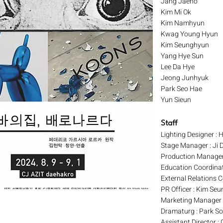
Jang Jaeho
Kim Mi Ok
Kim Namhyun
Kwag Young Hyun
Kim Seunghyun
Yang Hye Sun
Lee Da Hye
Jeong Junhyuk
Park Seo Hae
Yun Sieun
Staff
Lighting Designer :
Stage Manager : Ji
Production Manager
Education Coordina
External Relations 
PR Officer : Kim Se
Marketing Manager 
Dramaturg : Park S
Assistant Director :