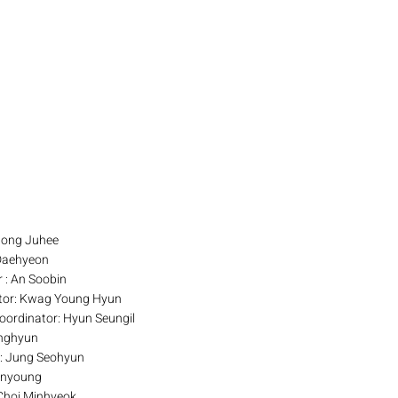
 Hong Juhee
 Daehyeon
 : An Soobin
tor: Kwag Young Hyun
Coordinator: Hyun Seungil
unghyun
: Jung Seohyun
onyoung
 Choi Minhyeok