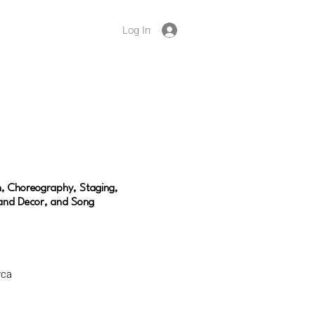
Log In
n, Choreography, Staging,
and Decor, and Song
rca