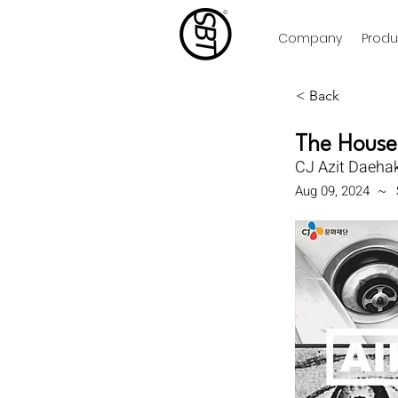
Company
Produ
< Back
The House
CJ Azit Daehak
Aug 09, 2024
~