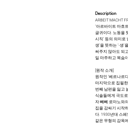
Description
ARBEIT MACHT FR
‘아르바이트 마흐트
글귀이다. 노동을 
시직’ 등의 의미로
생’을 뜻하는 ‘-
써주지 않아도 되고
일 마주하고 목숨이
[원작 소개]
원작인 ‘베르나르다
마지막으로 집필한 
번째 남편을 잃고 
식솔들에게 극도로 
자 뻬뻬 로마노와의
집을 감싸기 시작하
다. 1930년대 스
같은 무형의 감옥에