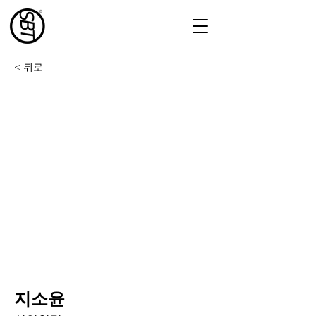
< 뒤로
지소윤