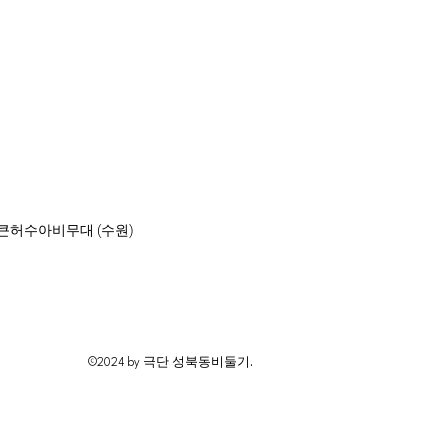
큰허수아비무대 (수원)
©2024 by 극단 성북동비둘기.