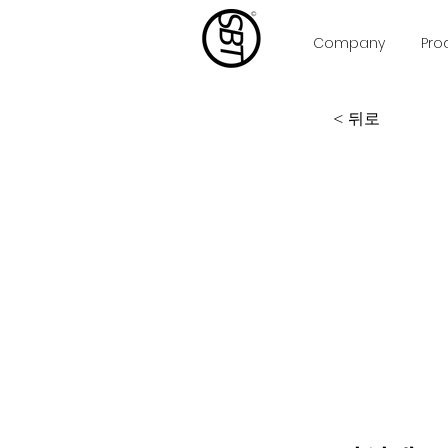
Company
Pro
< 뒤로