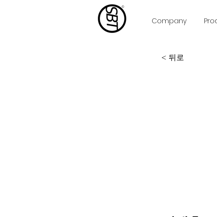
Company
Pro
< 뒤로