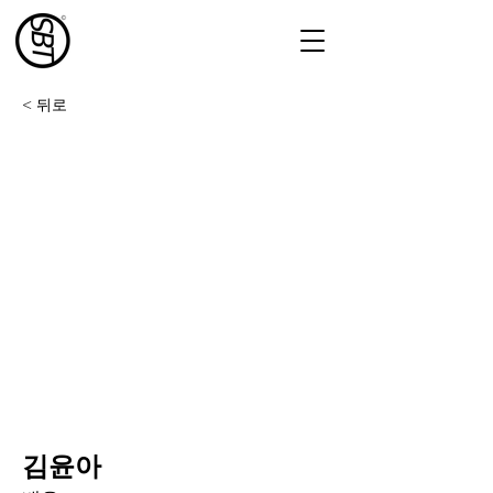
< 뒤로
김윤아