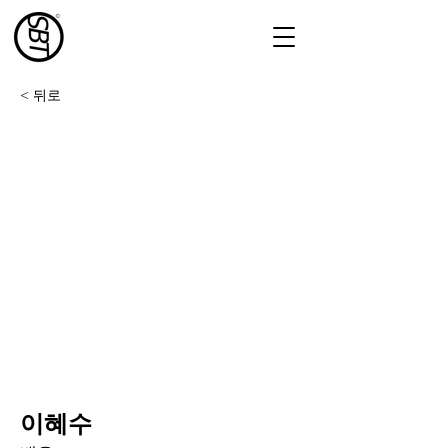
< 뒤로
이혜수