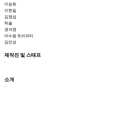
이송희
이헌일
김명섭
허솔
권석영
아누팜 트리파티
김민성
제작진 및 스태프
-
소개
-
리뷰
-