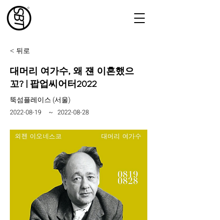
< 뒤로
대머리 여가수, 왜 쟨 이혼했으
꼬? | 팝업씨어터2022
뚝섬플레이스 (서울)
2022-08-19
~
2022-08-28