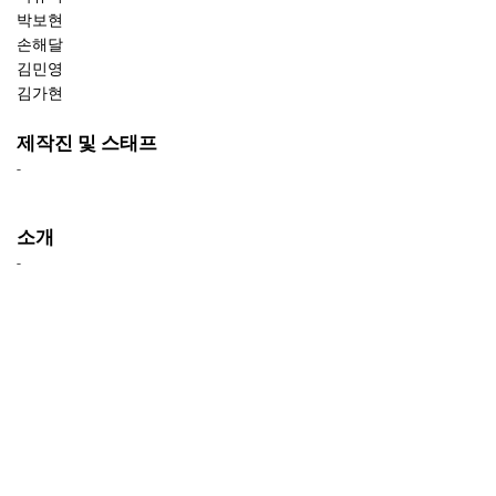
박보현
손해달
김민영
김가현
제작진 및 스태프
-
소개
-
리뷰
-