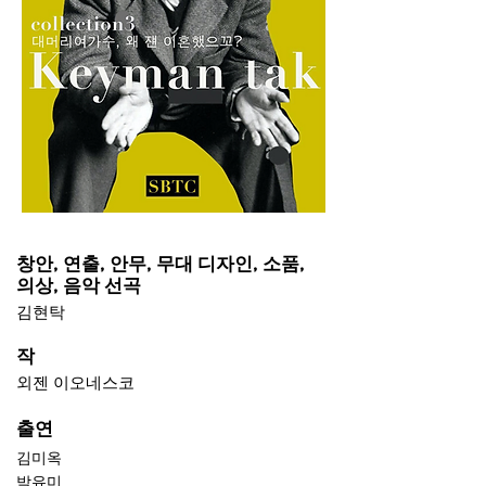
창안, 연출, 안무, 무대 디자인, 소품,
의상, 음악 선곡
김현탁
작
외젠 이오네스코
​출연
김미옥
박유미