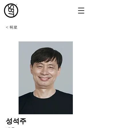
< 뒤로
성석주