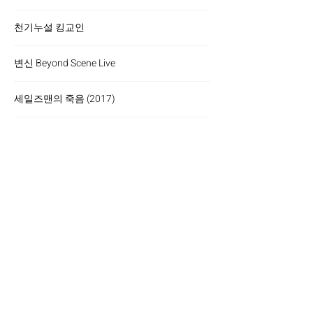
천기누설 킹교인
변신 Beyond Scene Live
세일즈맨의 죽음 (2017)
오더옐로우 (2016/6)
오더옐로우 (2016/5)
망루의 햄릿
성북동갈매기
세일즈맨의 죽음 (2012)
메디아 온 미디어 (2011)